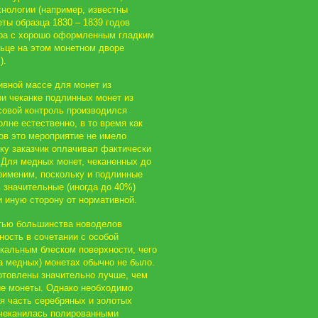
хнологии (например, известны
ы образца 1830 – 1839 годов
ора с хорошо оформленным гладким
льце на этом монетном дворе
).
ивной массе для монет из
и чеканке подлинных монет из
совой контроль производился
лне естественно, в то время как
ов это мероприятие не имело
ьку заказчик оплачивал фактически
 Для медных монет, чеканенных до
применим, поскольку и подлинные
 значительные (иногда до 40%)
и иную сторону от нормативной.
стью большинства новоделов
ность в сочетании с особой
ркальным блеском поверхности, чего
а медных) монетах обычно не было.
отовлены значительно лучше, чем
е монеты. Однако необходимо
ая часть серебряных и золотых
 чеканилась полированными