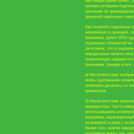
настоящее время монет, 
чеканка которыми подлинн
причинам не производилас
причиной ошибочных гипо
Как отличить подлинную м
невозможно в принципе, п
(например, рубли 1915 го
подлинных штемпелей на т
заготовках, что и подлин
новодельные монеты несут
позволяющие надёжно отли
признакам, прежде всего, 
а) Несоответствие изобра
вновь сделанными штемпе
штемпеля делались со зн
оригиналов.
б) Несоответствие монетно
минцместера. Часто ново
использованием штемпеле
(например, коронационный
на реверсе) и даже с ис
Кроме того, многие новод
подлинных монет, как, на