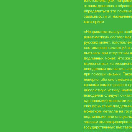
изготовлены (как, наприме
этапам денежного обраще
определяться это понятие
зависимости от назначени
категориям.
«Непривлекательную особ
нумизматики» составляют
русских монет, изготовле
составления коллекций и 
выставок при отсутствии 
подлинных монет. Что же 
малоопытных коллекционе
новоделами являются все 
при помощи чеканки. Тако
неверно, ибо оно смешив
копиями самого разного п
абсолютную истину, наиб
новоделов следует считат
сделанными) монетами ил
специфические поддельны
монетном металле на гос
подлинными или специаль
заказам коллекционеров-
государственных выставок