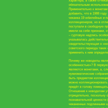
характера, а также отчека
обязательным использова
Применительно к монетам
добавить, что в 1988 год
чеканка 19 юбилейных и 
коллекционеров, но в отл
поступали в свободную пр
имели на себе признаки, 
– гуртовую надпись особо
указывалась действительна
свидетельствующая о «но
советского периода таких 
применить к ним определе
Почему же новоделы явля
особенностью»? В первую 
являются монетами, а, сл
нумизматические собрания
быть предметом коллекци
можно коллекционировать 
придёт в голову помещат
Отношение к новоделам у
отрицательно, поскольку 
познавательной ценности 
чеканенных подлинными ш