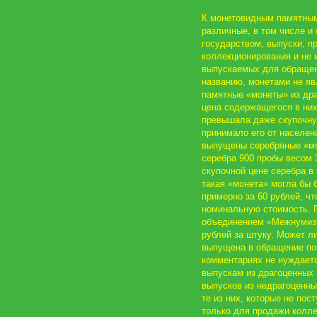
К монетовидным памятным
различные, в том числе 
государством, выпуски, п
коллекционирования и не 
выпускаемых для обращен
названию, монетами не яв
памятные «монеты» из др
цена содержащегося в них
превышала даже скупочную
принимало его от населени
выпущены серебряные «мо
серебра 900 пробы весом 
скупочной цене серебра в 
такая «монета» могла бы 
примерно за 60 рублей, что
номинальную стоимость. 
объединением «Межнумизм
рублей за штуку. Может л
выпущена в обращение по 
комментариях не нуждаетс
выпускам из драгоценных 
выпусков из недрагоценн
те из них, которые не пос
только для продажи колле