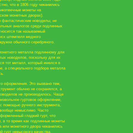
тно, что в 1806 году чеканились
тикопеечные монеты на
ском монетных дворах).
 фантастические новоделы, не
льных аналогов среди подлинных
относится так называемый
тиск штемпеля медного
 кружке обычного серебряного.
монетного металла подлинному для
тых новоделов, поскольку для их
ся тот металл, который имелся в
е, а специального подбора металла
сь.
ого оформления. Это вызвано тем,
струмент обычно не сохранялся, а
новоделов не производилось. Чаще
оизвольное гуртовое оформление,
 с помощью ручного инструмента,
 вообще немыслимо. Часто
формленный гладкий гурт, что
е, в то время как подлинные монеты
а или монетного двора чеканились
й гурт невысокого качества,