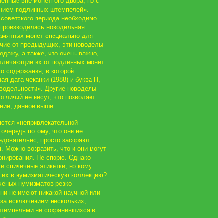
ненные вне монетного двора, но с
нием подлинных штемпелей».
 советского периода необходимо
у производилась новодельная
памятных монет специально для
ичие от предыдущих, эти новоделы
одажу, а также, что очень важно,
отличающие их от подлинных монет
го содержания, в которой
я дата чеканки (1988) и буква Н,
водельности». Другие новоделы
отличий не несут, что позволяет
ние, данное выше.
ются «непривлекательной
очередь потому, что они не
едовательно, просто засоряют
. Можно возразить, что и они могут
онирования. Не спорю. Однако
и спичечные этикетки, но кому
ь их в нумизматическую коллекцию?
чёных-нумизматов резко
они не имеют никакой научной или
(за исключением нескольких,
темпелями не сохранившихся в