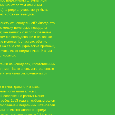
либо подлинными штемпелями,
ых монет по тем или иным
ь), а ряде случаев могут быть
тез и ложных выводов.
онету от новодельной? Иногда это
оскольку некоторые новоделы
да) чеканились с использованием
ом же оборудовании и на тех же
ные монеты. К счастью, обычно
 на себе специфические признаки,
чать их от подлинников. К этим
относятся:
жений на новоделах, изготовленных
лями. Часто вновь изготовленные
ачительными отклонениями от
го типа, даты или знаков
делы изготавливались с
й совершенно разных монет
 рубль 1883 года с гербовым орлом
пользованием медальных штемпелей.
елы не имеют аналогов среди
пример, медные монеты 1806 года