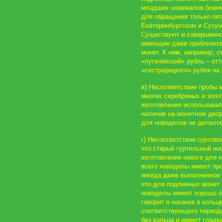
младших номиналов (извес
для обращения только пя
Екатеринбургском и Сузун
Существуют и совершенно
имеющие даже приблизите
монет. К ним, например, 
«пугачёвский» рубль – от
«сестрорецкого» рубля на
в) Несоответствие пробы 
многих серебряных и золо
изготовления использовал
наличие на монетном двор
для новоделов не делало
г) Несоответствие гуртов
что старый гуртильный ин
изготовление нового для 
всего новоделы имеют пр
иногда даже выполненное
что для подлинных монет
новоделы имеют хорошо о
говорит о чеканке в кольц
соответствующего период
без кольца и имеют гладки