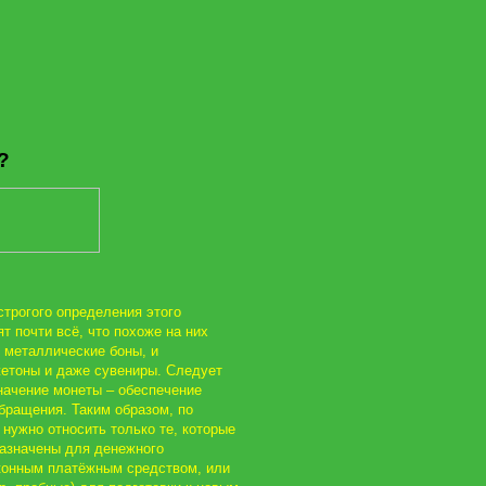
?
строгого определения этого
т почти всё, что похоже на них
и металлические боны, и
етоны и даже сувениры. Следует
значение монеты – обеспечение
бращения. Таким образом, по
 нужно относить только те, которые
назначены для денежного
конным платёжным средством, или