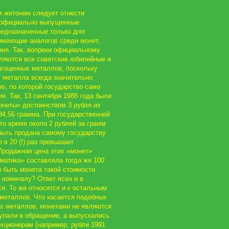
 жетонам следует отнести
и официально выпущенные
редназначенные только для
имеющие аналогов среди монет,
ия. Так, вопреки официальному
ляются все советские юбилейные и
агоценных металлов, поскольку
 металла всегда значительно
, по которой государство само
я. Так, 13 сентября 1988 года были
неты» достоинством 3 рубля из
34,56 грамма. При государственной
то время около 2 рублей за грамм
быть продана самому государству
 в 20 (!) раз превышает
Продажная цена этих «монет»
атика» составляла тогда же 100
и быть монета такой стоимости
номиналу? Ответ ясен и в
я. То же относится и к остальным
металлов. Что касается подобных
ых металлов, монетами не являются
тупали в обращение, а выпускались
кционерам (например, рубли 1991