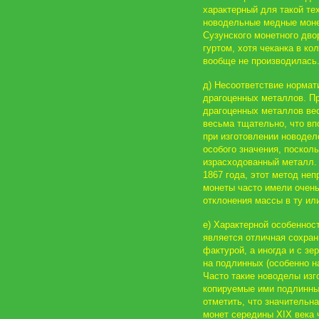
характерный для такой те
новодельные медные монет
Сузунского монетного дв
гуртом, хотя чеканка в ко
вообще не производилась.
д) Несоответствие нормат
драгоценных металлов. Пр
драгоценных металлов ве
весьма тщательно, что впо
при изготовлении новодел
особого значения, поскол
израсходованный металл.
1867 года, этот метод не
монеты часто имели очень
отклонения массы в ту ил
е) Характерной особенно
является отличная сохран
фактурой, а иногда и с зе
на подлинных (особенно н
Часто такие новоделы изг
копируемые ими подлинны
отметить, что значительн
монет середины XIX века