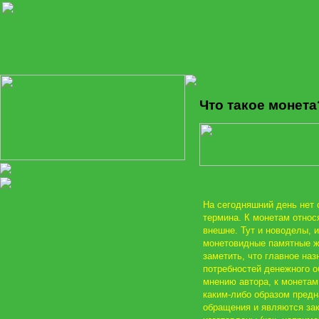
Что такое монета
На сегодняшний день нет 
термина. К монетам относя
внешне. Тут и новоделы, 
монетовидные памятные ж
заметить, что главное на
потребностей денежного о
мнению автора, к монетам
каким-либо образом пред
обращения и являются за