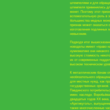
штемпелями и для обраще
штемпеля применялись дл
монет. Поэтому этот приз
вспомогательную роль в э
большинства медных монет
признак может оказаться 
изготовления подлинных м
невысоким.
Подводя итог вышесказанн
новоделы имеют «право на
нумизматике они никакого
высокую стоимость некото
их от современных подде
высоком техническом уро
К металлическим бонам о
необязательного обращен
для местных нужд, как пр
государственных органов
Павдинского потребитель
имен. наследн. Воробьёва
двадцатых годов XX века,
«Арктикуголь», выпущенны
также многочисленные ча