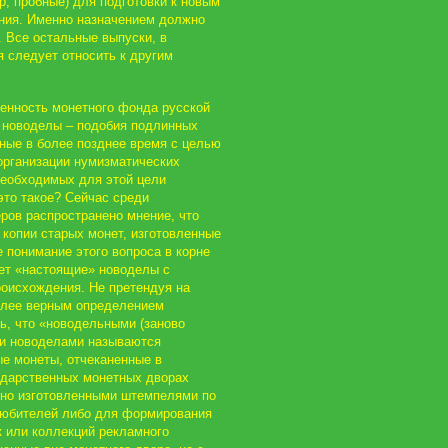
р, пробные) для подготовки к новым
ния. Именно назначением должно
. Все остальные выпуски, в
я следует относить к другим
енность монетного фонда русской
 новоделы – подобия подлинных
нные в более позднее время с целью
организации нумизматических
необходимых для этой цели
это такое? Сейчас среди
ров распространено мнение, что
копии старых монет, изготовленные
е понимание этого вопроса в корне
ает «настоящие» новоделы с
роисхождения. Не претендуя на
олее верным определением
ь, что «новодельными (заново
и новоделами называются
е монеты, отчеканенные в
ударственных монетных дворах
но изготовленными штемпелями по
любителей либо для формирования
 или коллекций рекламного