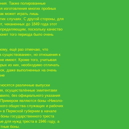
ния. Также полированные
я изготовления многих пробных
нак может играть лишь
тих случаях. С другой стороны, для
, чеканенных до 1849 года этот
определяющим, поскольку качество
онет того периода было очень
ому, ещё раз отмечаю, что
 существование», но отношения к
 не имеют. Кроме того, учитывая
рых из них, необходимо отличать
лок, даже выполненных на очень
вне
тносятся различные выпуски
ия, осуществлённые эмитентами
авило, без официального указания
. Примером являются боны «Николо-
ского общества служащих и рабочих
» в Пермской губернии в начале
 боны государственного треста
е для нужд треста в 1946 году, а
стные боны.